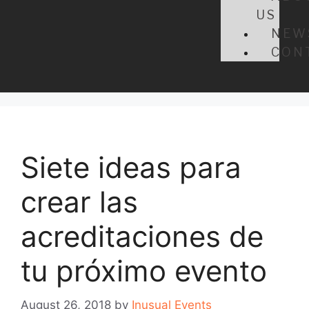
US
NEW
CON
Siete ideas para
crear las
acreditaciones de
tu próximo evento
August 26, 2018
by
Inusual Events