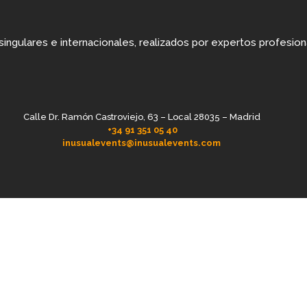
ingulares e internacionales, realizados por expertos profesion
Calle Dr. Ramón Castroviejo, 63 – Local 28035 – Madrid
+34 91 351 05 40
inusualevents@inusualevents.com
© Inusual. Todos los derechos reservados