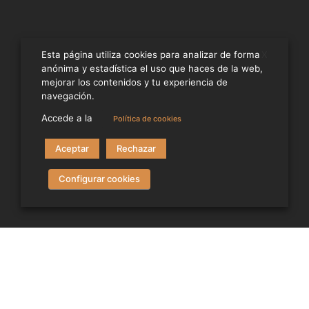
X
Esta página utiliza cookies para analizar de forma
anónima y estadística el uso que haces de la web,
Unique and international events, carried out by
mejorar los contenidos y tu experiencia de
professional experts.
navegación.
Accede a la
Política de cookies
Aceptar
Rechazar
Calle Dr. Ramón Castroviejo, 63 – Local 28035 – Madrid
+34 91 351 05 40
Configurar cookies
inusualevents@inusualevents.com
Privacy Policy
Cookies
Legal Notice