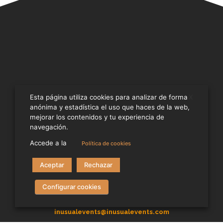
X
Esta página utiliza cookies para analizar de forma
anónima y estadística el uso que haces de la web,
mejorar los contenidos y tu experiencia de
navegación.
Unique and international events, carried out by
professional experts.
Accede a la
Política de cookies
Aceptar
Rechazar
Configurar cookies
Calle Dr. Ramón Castroviejo, 63 – Local 28035 – Madrid
+34 91 351 05 40
inusualevents@inusualevents.com