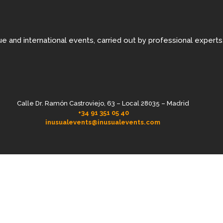
e and international events, carried out by professional experts
Calle Dr. Ramón Castroviejo, 63 – Local 28035 – Madrid
+34 91 351 05 40
inusualevents@inusualevents.com