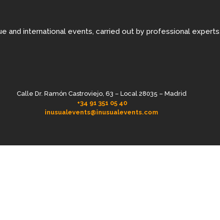
e and international events, carried out by professional experts
Calle Dr. Ramón Castroviejo, 63 – Local 28035 – Madrid
+34 91 351 05 40
inusualevents@inusualevents.com
© Inusual. All rights reserved