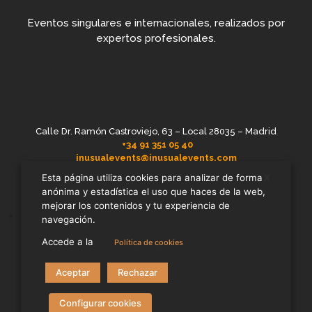
Eventos singulares e internacionales, realizados por
expertos profesionales.
Calle Dr. Ramón Castroviejo, 63 – Local 28035 – Madrid
+34 91 351 05 40
inusualevents@inusualevents.com
X
Esta página utiliza cookies para analizar de forma
anónima y estadística el uso que haces de la web,
mejorar los contenidos y tu experiencia de
Política de Privacidad
Cookies
Aviso Legal
navegación.
Accede a la
Política de cookies
Aceptar
Rechazar
Configurar cookies
© Inusual. Todos los derechos reservados